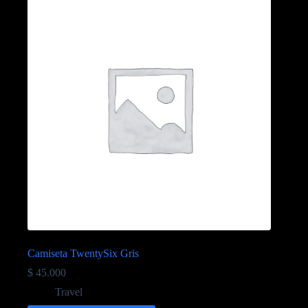
Camiseta TwentySix Gris
$
45.000
Travel